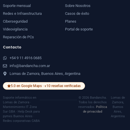
Soporte mensual
Sobre Nosotros
Redes e Infraestructura
Casos de éxito
Ciberseguridad
Planes
Videovigilancia
Portal de soporte
Reparación de PCs
Contacto
+54 9 11 4916 0685
info@bandancha.com.ar
Lomas de Zamora, Buenos Aires, Argentina
5.0 en Google Maps · +10 reseñas verificadas
Soporte informático en
© 2026 Bandancha.
Lomas de
Lomas de Zamora ·
Todos los derechos
Zamora,
Mantenimiento IT Zona
reservados.
Política
Buenos
Sur GBA · Help Desk para
de privacidad
Aires,
pymes Buenos Aires ·
Argentina
Redes corporativas CABA