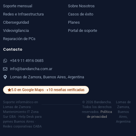
Soporte mensual
Sobre Nosotros
Redes e Infraestructura
Casos de éxito
Ciberseguridad
Planes
Videovigilancia
Portal de soporte
Reparación de PCs
Contacto
+54 9 11 4916 0685
info@bandancha.com.ar
Lomas de Zamora, Buenos Aires, Argentina
5.0 en Google Maps · +10 reseñas verificadas
Soporte informático en
© 2026 Bandancha.
Lomas de
Lomas de Zamora ·
Todos los derechos
Zamora,
Mantenimiento IT Zona
reservados.
Política
Buenos
Sur GBA · Help Desk para
de privacidad
Aires,
pymes Buenos Aires ·
Argentina
Redes corporativas CABA